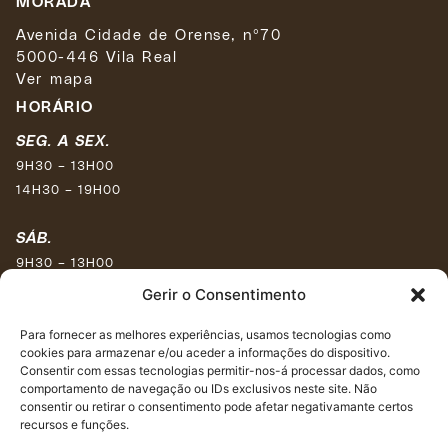
MORADA
Avenida Cidade de Orense, nº70
5000-446 Vila Real
Ver mapa
HORÁRIO
SEG. A SEX.
9H30 – 13H00
14H30 – 19H00
SÁB.
9H30 – 13H00
15H30 – 17H30
Gerir o Consentimento
DOM.
Para fornecer as melhores experiências, usamos tecnologias como
cookies para armazenar e/ou aceder a informações do dispositivo.
Encerrado
Consentir com essas tecnologias permitir-nos-á processar dados, como
comportamento de navegação ou IDs exclusivos neste site. Não
REDES SOCIAIS
consentir ou retirar o consentimento pode afetar negativamante certos
recursos e funções.