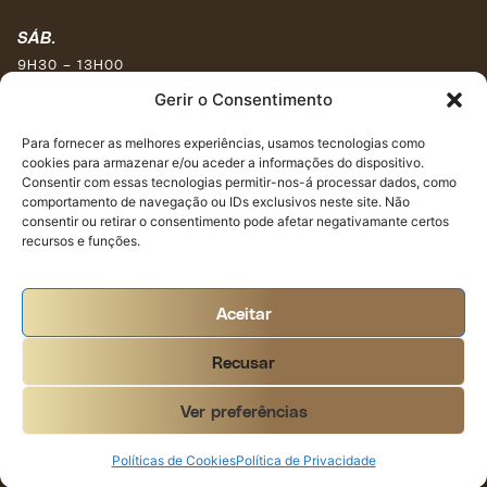
SÁB.
9H30 – 13H00
15H30 – 17H30
Gerir o Consentimento
DOM.
Para fornecer as melhores experiências, usamos tecnologias como
cookies para armazenar e/ou aceder a informações do dispositivo.
Encerrado
Consentir com essas tecnologias permitir-nos-á processar dados, como
comportamento de navegação ou IDs exclusivos neste site. Não
REDES SOCIAIS
consentir ou retirar o consentimento pode afetar negativamante certos
recursos e funções.
Aceitar
Recusar
LIVRO DE RECLAMAÇÕES
Ver preferências
POLÍTICA DE PRIVACIDADE
POLÍTICA DE COOKIES
Políticas de Cookies
Política de Privacidade