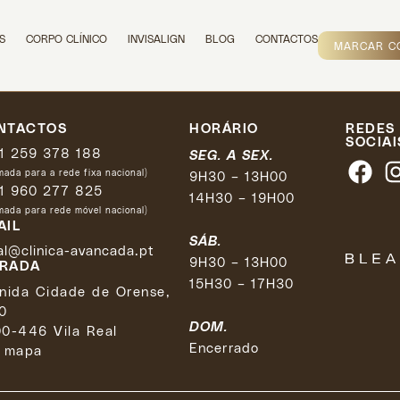
rreira
S
CORPO CLÍNICO
INVISALIGN
BLOG
CONTACTOS
MARCAR C
NTACTOS
HORÁRIO
REDES
SOCIAI
1 259 378 188
SEG. A SEX.
ada para a rede fixa nacional)
9H30 – 13H00
1 960 277 825
14H30 – 19H00
ada para rede móvel nacional)
AIL
SÁB.
al@clinica-avancada.pt
9H30 – 13H00
RADA
15H30 – 17H30
nida Cidade de Orense,
0
DOM.
0-446 Vila Real
Encerrado
 mapa