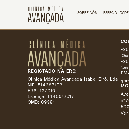
Dra. Maria João Fe
SOBRE NÓS
ESPECIALIDADE
CO
+35
(Cham
+35
(Cham
REGISTADO NA ERS:
EM
Clínica Médica Avançada Isabel Eirô, Lda
ger
NIF: 514387173
MO
ERS: 137010
Ave
Licença:
14466/2017
nº7
OMD: 09381
500
Ver