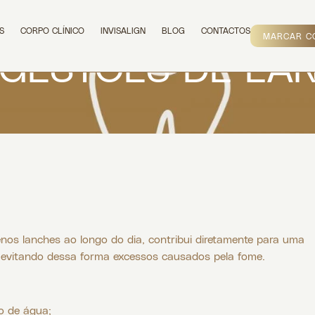
S
CORPO CLÍNICO
INVISALIGN
BLOG
CONTACTOS
MARCAR C
SUGESTÕES DE L
nos lanches ao longo do dia, contribui diretamente para uma
, evitando dessa forma excessos causados pela fome.
:
o de água;