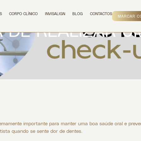
S
CORPO CLÍNICO
INVISALIGN
BLOG
CONTACTOS
MARCAR C
 DE REALIZAR U
remamente importante para manter uma boa saúde oral e preven
ntista quando se sente dor de dentes.