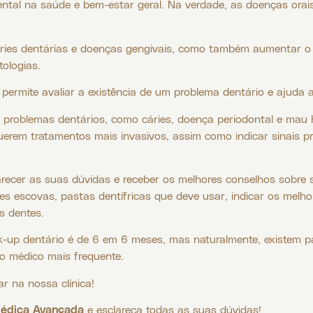
al na saúde e bem-estar geral. Na verdade, as doenças orais
áries dentárias e doenças gengivais, como também aumentar o
tologias.
 permite avaliar a existência de um problema dentário e ajud
 problemas dentários, como cáries, doença periodontal e mau há
erem tratamentos mais invasivos, assim como indicar sinais p
ecer as suas dúvidas e receber os melhores conselhos sobre s
es escovas, pastas dentífricas que deve usar, indicar os melh
s dentes.
-up dentário é de 6 em 6 meses, mas naturalmente, existem p
 médico mais frequente.
r na nossa clínica!
Médica Avançada
e esclareça todas as suas dúvidas!