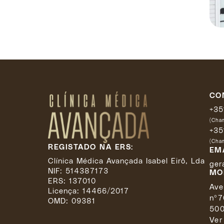
CO
+35
(Cham
+35
(Cham
REGISTADO NA ERS:
EM
Clínica Médica Avançada Isabel Eirô, Lda
ger
NIF: 514387173
MO
ERS: 137010
Ave
Licença:
14466/2017
nº7
OMD: 09381
500
Ver