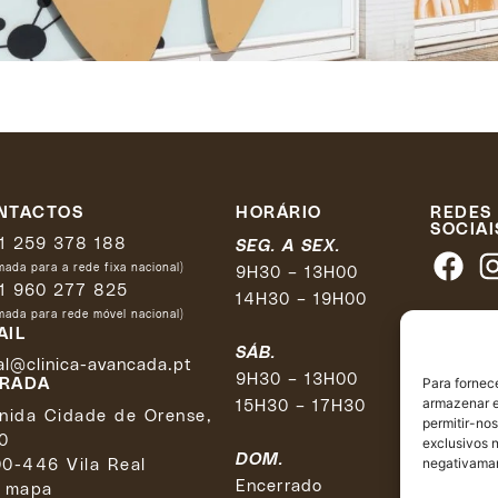
NTACTOS
HORÁRIO
REDES
SOCIAI
1 259 378 188
SEG. A SEX.
ada para a rede fixa nacional)
9H30 – 13H00
1 960 277 825
14H30 – 19H00
ada para rede móvel nacional)
AIL
SÁB.
al@clinica-avancada.pt
9H30 – 13H00
RADA
Para fornec
armazenar e
15H30 – 17H30
nida Cidade de Orense,
permitir-no
0
exclusivos n
DOM.
0-446 Vila Real
negativaman
Encerrado
 mapa