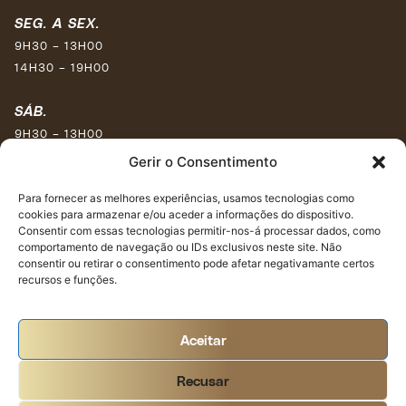
SEG. A SEX.
9H30 – 13H00
14H30 – 19H00
SÁB.
9H30 – 13H00
15H30 – 17H30
Gerir o Consentimento
DOM.
Para fornecer as melhores experiências, usamos tecnologias como
cookies para armazenar e/ou aceder a informações do dispositivo.
Encerrado
Consentir com essas tecnologias permitir-nos-á processar dados, como
comportamento de navegação ou IDs exclusivos neste site. Não
REDES SOCIAIS
consentir ou retirar o consentimento pode afetar negativamante certos
recursos e funções.
Aceitar
Recusar