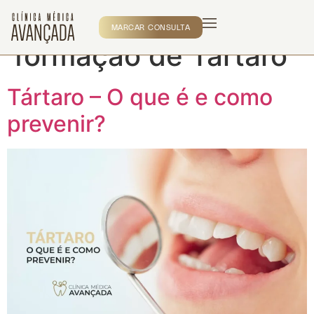
Etiqueta:
Evitar a
MARCAR CONSULTA
formação de Tártaro
Tártaro – O que é e como
prevenir?