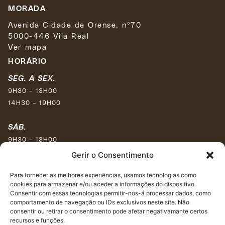
MORADA
Avenida Cidade de Orense, nº70
5000-446 Vila Real
Ver mapa
HORÁRIO
SEG. A SEX.
9H30 – 13H00
14H30 – 19H00
SÁB.
9H30 – 13H00
15H30 – 17H30
Gerir o Consentimento
DOM.
Para fornecer as melhores experiências, usamos tecnologias como
cookies para armazenar e/ou aceder a informações do dispositivo.
Encerrado
Consentir com essas tecnologias permitir-nos-á processar dados, como
comportamento de navegação ou IDs exclusivos neste site. Não
REDES SOCIAIS
consentir ou retirar o consentimento pode afetar negativamante certos
recursos e funções.