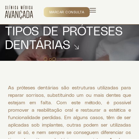
MARCAR CONSULTA
TIPOS DE PRÓTESES
DENTÁRIAS
As próteses dentárias são estruturas utilizadas para
reparar sorrisos, substituindo um ou mais dentes que
estejam em falta. Com este método, é possível
promover a reabilitação oral e restaurar a estética e
funcionalidade perdidas. Em alguns casos, têm de ser
aplicadas sob implantes, outras podem ser utilizadas
por si só, e nem sempre se conseguem diferenciar os